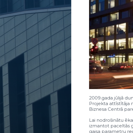
2009.gada jūlijā du
Projekta attīstītāj
Biznesa Centrā pare
Lai nodrošinātu ēka
izmantot paceltās g
gaisa parametru re