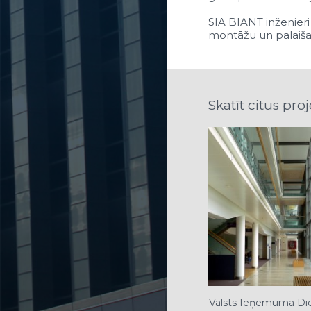
SIA BIANT inženieri
montāžu un palaišan
Skatīt citus proj
Valsts Ieņemuma Die