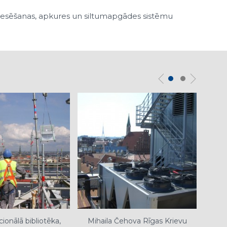
 dzesēšanas, apkures un siltumapgādes sistēmu
cionālā bibliotēka,
Mihaila Čehova Rīgas Krievu
Arēn