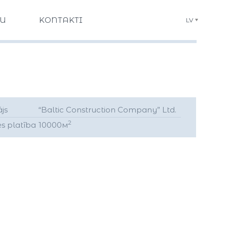
U
KONTAKTI
LV
ājs
“Baltic Construction Company” Ltd.
2
s platība
10000м