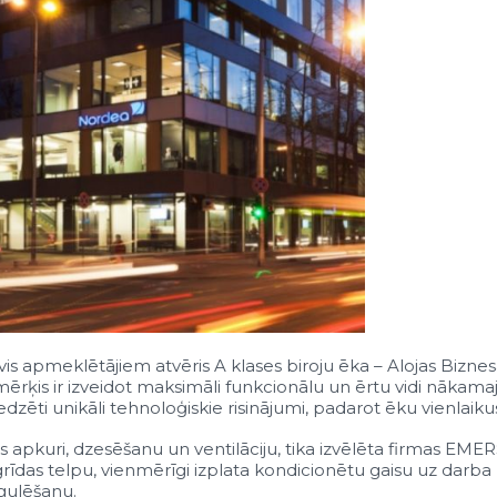
rvis apmeklētājiem atvēris A klases biroju ēka – Alojas Bizn
a mērķis ir izveidot maksimāli funkcionālu un ērtu vidi nāka
dzēti unikāli tehnoloģiskie risinājumi, padarot ēku vienlaik
s apkuri, dzesēšanu un ventilāciju, tika izvēlēta firmas EM
rīdas telpu, vienmērīgi izplata kondicionētu gaisu uz darba z
gulēšanu.