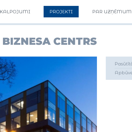
AKALPOJUMI
PROJEKTI
PAR UZŅĒMUM
 BIZNESA CENTRS
Pasūtīt
Apbūve