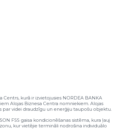
esa Centrs, kurā ir izvietojusies NORDEA BANKA
majiem Alojas Biznesa Centra nomniekiem. Alojas
us par videi draudzīgu un enerģiju taupošu objektu.
ERSON FSS gaisa kondicionēšanas sistēma, kura ļauj
onu, kur vietējie termināli nodrošina individuālo