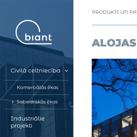
PRODUKTI UN P
ALOJAS
PRODUKTI UN PAKALPOJUMI
PROJEKTI
Civilā celtniecība
PAR UZŅĒMUMU
Komerciālās ēkas
KONTAKTI
Sabiedriskās ēkas
Industriālie
projekti