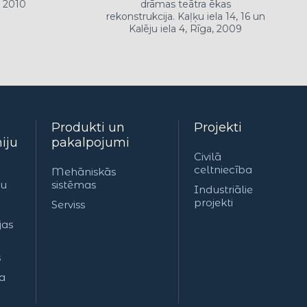
2010
drāmas teātra ēkas
halle,
rekonstrukcija. Kaļķu iela 14, 16 un
Kalēju iela 4, Rīga, 2009
Produkti un
Projekti
iju
pakalpojumi
Civilā
celtniecība
Mehāniskās
ju
sistēmas
Industriālie
projekti
Serviss
jas
s
a