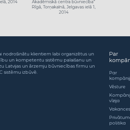
ielā, 2014
Akadēmiskā centra būvniecība”
Rīgā, Torņakalnā, Jelgavas ielā 1,
2014
Par
i nodrošinātu klientiem labi organizētus un
adību un kompetentu sistēmu palaišanu un
kompān
zu Latvijas un ārzemju būvniecības firmu un
AC sistēmu izbūvē.
Par
kompāni
Vēsture
Kompāni
vīzija
Vakance
Privātum
politika