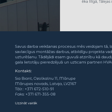
ēka Rīgā, Tālejas 
Savus darba veikšanas procesus mēs veidojam tā, la
savlaicīgus montāžas darbus, atbildīgu projekta v
uzturēšanu. Tādējādi esam guvuši atzinību kā daud
gala lietotāju pieredzējuši un uzticami partneri HV
Kontakti:
Sia Biant, Ozolkalnu 11, Mārupe
Mārupes novads, Latvija, LV2167
Tālr.: +371 672-510-91
Faks: +371 671-355-08
Uzzināt vairāk